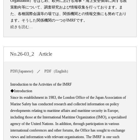
Organization）をはじめ、欧州における海事・海上安全保障に関する政
策動向等について、調査研究および情報収集を行っております。ま
た、各種国際会議等の場では、関係機関との情報交換にも努めており
ます。そうした関係機関の一つがIMRFです。
続きを読む…
No.26-03_2 Article
PDF(Japanese)
／
PDF（English）
Introduction to the Activities of the IMRF
◆
Introduction
Since its establishment in 1983, the London Office of the Japan Association of
Marine Safety has conducted research and collected information on policy
developments relating to maritime affairs and maritime security in Europe,
including those at the International Maritime Organization (IMO), a specialised
agency of the United Nations. In addition, through participation in various
international conferences and other forums, the Office has sought to exchange
views and information with relevant organisations. The IMRF is one such