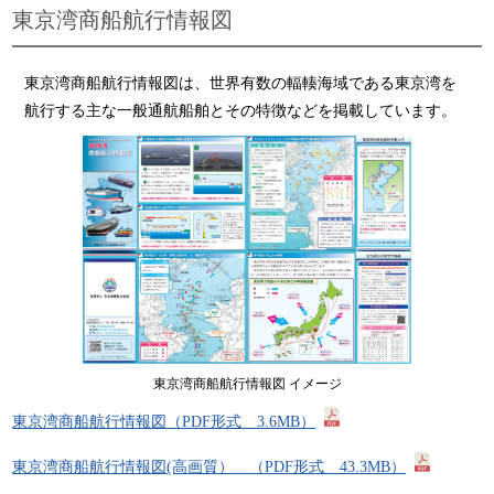
東京湾商船航行情報図
東京湾商船航行情報図は、世界有数の輻輳海域である東京湾を
航行する主な一般通航船舶とその特徴などを掲載しています。
東京湾商船航行情報図 イメージ
東京湾商船航行情報図（PDF形式 3.6MB）
東京湾商船航行情報図(高画質） （PDF形式 43.3MB）