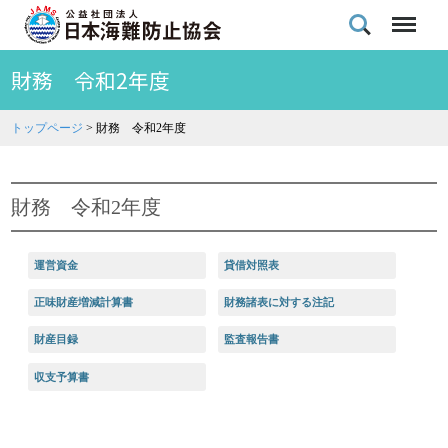
財務 令和2年度
トップページ
>
財務 令和2年度
財務 令和2年度
運営資金
貸借対照表
正味財産増減計算書
財務諸表に対する注記
財産目録
監査報告書
収支予算書