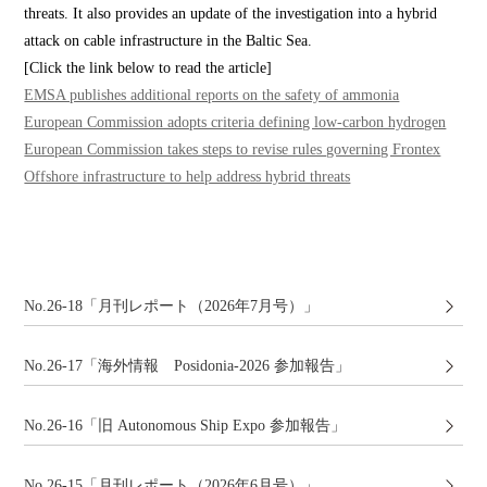
threats. It also provides an update of the investigation into a hybrid
attack on cable infrastructure in the Baltic Sea.
[Click the link below to read the article]
EMSA publishes additional reports on the safety of ammonia
European Commission adopts criteria defining low-carbon hydrogen
European Commission takes steps to revise rules governing Frontex
Offshore infrastructure to help address hybrid threats
No.26-18「月刊レポート（2026年7月号）」
No.26-17「海外情報 Posidonia-2026 参加報告」
No.26-16「旧 Autonomous Ship Expo 参加報告」
No.26-15「月刊レポート（2026年6月号）」