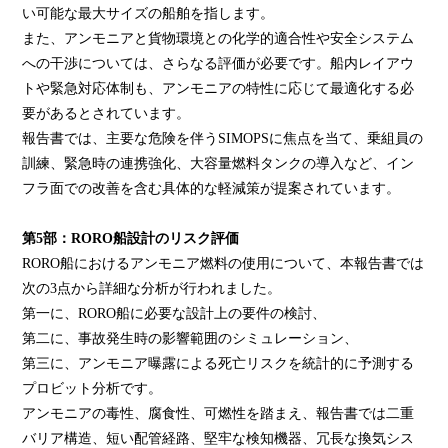
い可能な最大サイズの船舶を指します。
また、アンモニアと貨物環境との化学的適合性や安全システム
への干渉については、さらなる評価が必要です。船内レイアウ
トや緊急対応体制も、アンモニアの特性に応じて最適化する必
要があるとされています。
報告書では、主要な危険を伴うSIMOPSに焦点を当て、乗組員の
訓練、緊急時の連携強化、大容量燃料タンクの導入など、イン
フラ面での改善を含む具体的な軽減策が提案されています。
第5部：RORO船設計のリスク評価
RORO船におけるアンモニア燃料の使用について、本報告書では
次の3点から詳細な分析が行われました。
第一に、RORO船に必要な設計上の要件の検討、
第二に、事故発生時の影響範囲のシミュレーション、
第三に、アンモニア曝露による死亡リスクを統計的に予測する
プロビット分析です。
アンモニアの毒性、腐食性、可燃性を踏まえ、報告書では二重
バリア構造、短い配管経路、堅牢な検知機器、冗長な換気シス