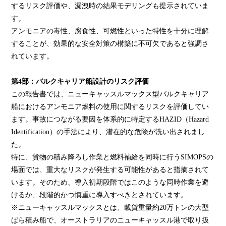
するリスク評価や、漏洩時の結果モデリングも提示されていま
す。
アンモニアの毒性、腐食性、可燃性といった特性を十分に理解
することが、効果的な安全対策の構築に不可欠であると強調さ
れています。
第4部：バルクキャリア船設計のリスク評価
この報告書では、ニューキャッスルマックス型バルクキャリア
船におけるアンモニア燃料の使用に関するリスクを評価してい
ます。事故につながる要因を体系的に特定するHAZID（Hazard
Identification）の手法により、潜在的な危険が洗い出されまし
た。
特に、貨物の積み降ろし作業と燃料補給を同時に行うSIMOPSの
場面では、重大なリスクが発生する可能性があると指摘されて
います。そのため、導入初期段階ではこのような同時作業を避
けるか、段階的かつ慎重に導入すべきとされています。
※ニューキャッスルマックスとは、載貨重量約20万トンの大型
ばら積み船で、オーストラリアのニューキャッスル港で取り扱