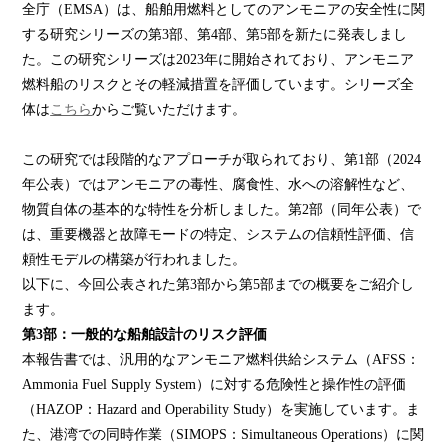
全庁（EMSA）は、船舶用燃料としてのアンモニアの安全性に関
する研究シリーズの第3部、第4部、第5部を新たに発表しまし
た。この研究シリーズは2023年に開始されており、アンモニア
燃料船のリスクとその軽減措置を評価しています。シリーズ全
体は
こちら
からご覧いただけます。
この研究では段階的なアプローチが取られており、第1部（2024
年公表）ではアンモニアの毒性、腐食性、水への溶解性など、
物質自体の基本的な特性を分析しました。第2部（同年公表）で
は、重要機器と故障モードの特定、システムの信頼性評価、信
頼性モデルの構築が行われました。
以下に、今回公表された第3部から第5部までの概要をご紹介し
ます。
第3部：一般的な船舶設計のリスク評価
本報告書では、汎用的なアンモニア燃料供給システム（AFSS：
Ammonia Fuel Supply System）に対する危険性と操作性の評価
（HAZOP：Hazard and Operability Study）を実施しています。ま
た、港湾での同時作業（SIMOPS：Simultaneous Operations）に関