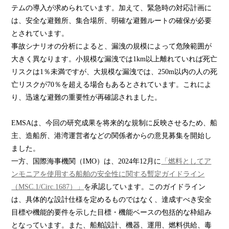
テムの導入が求められています。加えて、緊急時の対応計画に
は、安全な避難所、集合場所、明確な避難ルートの確保が必要
とされています。
事故シナリオの分析によると、漏洩の規模によって危険範囲が
大きく異なります。小規模な漏洩では1km以上離れていれば死亡
リスクは1％未満ですが、大規模な漏洩では、250m以内の人の死
亡リスクが70％を超える場合もあるとされています。これによ
り、迅速な避難の重要性が再確認されました。
EMSAは、今回の研究成果を将来的な規制に反映させるため、船
主、造船所、港湾運営者などの関係者からの意見募集を開始し
ました。
一方、国際海事機関（IMO）は、2024年12月に
「燃料としてア
ンモニアを使用する船舶の安全性に関する暫定ガイドライン
（MSC.1/Circ.1687）」
を承認しています。このガイドライン
は、具体的な設計仕様を定めるものではなく、達成すべき安全
目標や機能的要件を示した目標・機能ベースの包括的な枠組み
となっています。また、船舶設計、機器、運用、燃料供給、毒