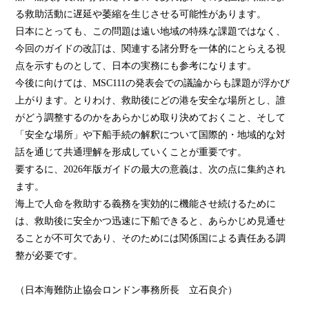
る救助活動に遅延や萎縮を生じさせる可能性があります。
日本にとっても、この問題は遠い地域の特殊な課題ではなく、
今回のガイドの改訂は、関連する諸分野を一体的にとらえる視
点を示すものとして、日本の実務にも参考になります。
今後に向けては、MSC111の発表会での議論からも課題が浮かび
上がります。とりわけ、救助後にどの港を安全な場所とし、誰
がどう調整するのかをあらかじめ取り決めておくこと、そして
「安全な場所」や下船手続の解釈について国際的・地域的な対
話を通じて共通理解を形成していくことが重要です。
要するに、2026年版ガイドの最大の意義は、次の点に集約され
ます。
海上で人命を救助する義務を実効的に機能させ続けるために
は、救助後に安全かつ迅速に下船できると、あらかじめ見通せ
ることが不可欠であり、そのためには関係国による責任ある調
整が必要です。
（日本海難防止協会ロンドン事務所長 立石良介）