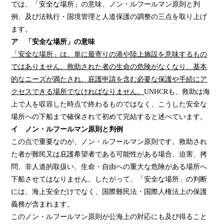
では、「安全な場所」の意味、ノン・ルフールマン原則と判
例、及び法執行・国境管理と人道保護の調整の三点を取り上げ
ます。
ア 「安全な場所」の意味
「安全な場所」は、単に最寄りの港や陸上施設を意味するもの
ではありません。救助された者の生命の危険がなくなり、基本
的なニーズが満たされ、庇護申請を含む必要な保護や手続にア
クセスできる場所でなければなりません。
UNHCRも、救助は海
上で人を収容した時点で終わるものではなく、こうした安全な
場所への下船まで確保されて初めて完結すると述べています。
イ ノン・ルフールマン原則と判例
この点で重要なのが、ノン・ルフールマン原則です。救助され
た者が難民又は庇護希望者である可能性がある場合、迫害、拷
問、非人道的取扱い、生命・自由への重大な危険がある場所へ
下船させてはなりません。したがって、「安全な場所」の判断
には、海上安全だけでなく、国際難民法・国際人権法上の保護
義務が含まれます。
このノン・ルフールマン原則が公海上の対応にも及び得ること