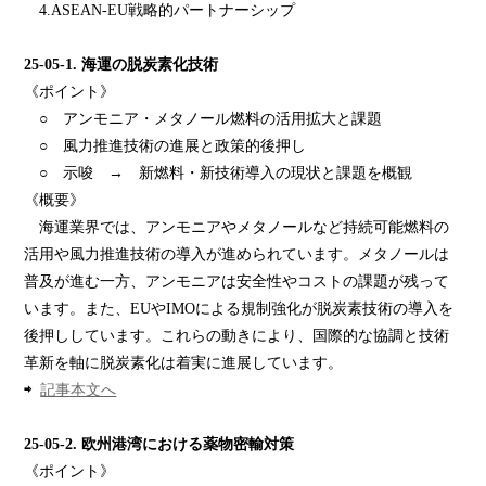
4.ASEAN-EU戦略的パートナーシップ
25-05-1.
海運の脱炭素化技術
《ポイント》
○ アンモニア・メタノール燃料の活用拡大と課題
○ 風力推進技術の進展と政策的後押し
○ 示唆 → 新燃料・新技術導入の現状と課題を概観
《概要》
海運業界では、アンモニアやメタノールなど持続可能燃料の
活用や風力推進技術の導入が進められています。メタノールは
普及が進む一方、アンモニアは安全性やコストの課題が残って
います。また、EUやIMOによる規制強化が脱炭素技術の導入を
後押ししています。これらの動きにより、国際的な協調と技術
革新を軸に脱炭素化は着実に進展しています。
⇨
記事本文へ
25-05-2.
欧州
港湾
における
薬物密輸対策
《ポイント》