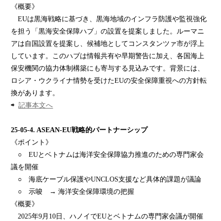
《概要》
EUは黒海戦略に基づき、黒海地域のインフラ防護や監視強化
を担う「黒海安全保障ハブ」の設置を提案しました。ルーマニ
アは自国設置を提案し、候補地としてコンスタンツァ市が浮上
しています。このハブは情報共有や早期警告に加え、各国海上
保安機関の協力体制構築にも寄与する見込みです。背景には、
ロシア・ウクライナ情勢を受けたEUの安全保障重視への方針転
換があります。
⇨
記事本文へ
25-05-4.
ASEAN-EU
戦略的
パートナーシップ
《ポイント》
○ EUとベトナムは海洋安全保障協力推進のための専門家会
議を開催
○ 海底ケーブル保護やUNCLOS支援など具体的課題が議論
○ 示唆 → 海洋安全保障環境の把握
《概要》
2025年9月10日、ハノイでEUとベトナムの専門家会議が開催