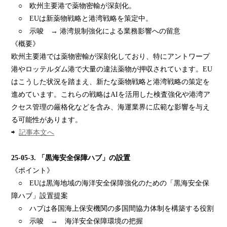
○ 欧州主要港で薬物密輸が深刻化。
○ EUは新薬物戦略と港湾戦略を策定中。
○ 示唆 → 港湾規制強化による業務影響への留意
《概要》
欧州主要港では薬物密輸が深刻化しており、特にアントワープ
港やロッテルダム港で大量の違法薬物が押収されています。EU
はこうした状況を踏まえ、新たな薬物戦略と港湾戦略の策定を
進めています。これらの戦略はAIを活用した検査強化や港湾ア
クセス管理の厳格化などを含み、海運業界に広範な影響を与え
る可能性があります。
⇨
記事本文へ
25-05-3.
「黒海安全保障ハブ」
の
設置
《ポイント》
○ EUは黒海地域の海洋安全保障強化のための「黒海安全保
障ハブ」設置提案
○ ハブは各国海上保安機関の多国間協力体制を構築する役割
○ 示唆 → 海洋安全保障環境の把握