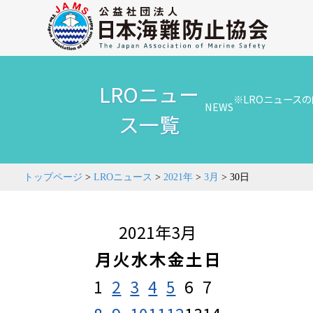
LROニュー
※LROニュース
NEWS
ス一覧
トップページ
>
LROニュース
>
2021年
>
3月
>
30日
2021年3月
月
火
水
木
金
土
日
1
2
3
4
5
6
7