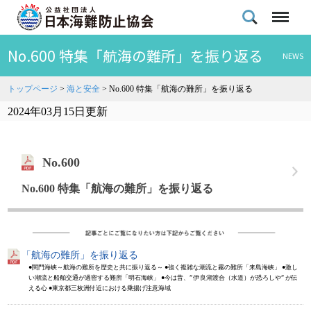
No.600 特集「航海の難所」を振り返る
NEWS
トップページ
>
海と安全
>
No.600 特集「航海の難所」を振り返る
2024年03月15日更新
No.600
No.600 特集「航海の難所」を振り返る
「航海の難所」を振り返る
●関門海峡～航海の難所を歴史と共に振り返る～ ●強く複雑な潮流と霧の難所「来島海峡」 ●激し
い潮流と船舶交通が過密する難所「明石海峡」 ●今は昔、” 伊良湖渡合（水道）が恐ろしや” が伝
える心 ●東京都三枚洲付近における乗揚げ注意海域