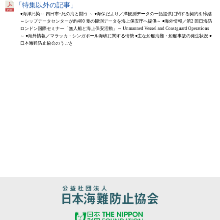
「特集以外の記事」
●海洋汚染～ 四日市･死の海と闘う ～ ●海保だより／洋観測データの一括提供に関する契約を締結
～シップデータセンターが約400 隻の観測データを海上保安庁へ提供～ ●海外情報／第2 回日海防
ロンドン国際セミナー「無人船と海上保安活動」～ Unmanned Vessel and Coastguard Operations
～ ●海外情報／マラッカ・シンガポール海峡に関する情勢 ●主な船舶海難・船舶事故の発生状況 ●
日本海難防止協会のうごき