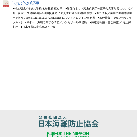
「その他の記事」
●村上海賊／海技大学校 名誉教授 福地 章 ●海保だより／海上保安庁の原子力災害対応について／
海上保安庁 警備救難部環境防災課 原子力災害対策係長 柳澤 崇志 ●海外情報／英国の航路標識業
務を担うGeneral Lighthouse Authorities について／ロンドン事務所 ●海外情報／ 2021 年のマラ
ッカ・シンガポール海峡に関する情勢／シンガポール事務所 ●海難速報値・主な海難 ／ 海上保
安庁 ●日本海難防止協会のうごき