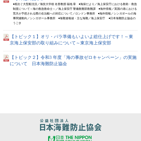
●相次ぐ大型船沈没／海技大学校 名誉教授 福地 章 ●海保だより／海上保安庁における救助・救急
制度について～海の救急救命士～／海上保安庁 警備救難部救難課 ●海外情報／英国の港における
荒天が予想される際の在泊船への対応について／ロンドン事務所 ●海外情報／シンガポールの海
事関連動向／シンガポール事務所 ●海難速報値・主な海難／海上保安庁 ●日本海難防止協会の
うごき
【トピック１】オリ・パラ準備もいよいよ総仕上げです！～東
京海上保安部の取り組みについて～東京海上保安部
【トピック２】令和3 年度「海の事故ゼロキャンペーン」の実施
について 日本海難防止協会