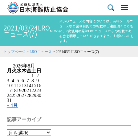
※LROニュースの内容については、有料メールニ
2021/03/24LRO
ュースなど営利目的での転載はご遠慮頂くととも
NEWS
に、2次使用の際はLROニュースからの転載であ
ニュース(7)
る旨を明示していただきますよう、お願いいたし
ます。
トップページ
>
LROニュース
>
2021/03/24LROニュース(7)
2026年8月
月
火
水
木
金
土
日
1
2
3
4
5
6
7
8
9
10
11
12
13
14
15
16
17
18
19
20
21
22
23
24
25
26
27
28
29
30
31
« 4月
記事アーカイブ