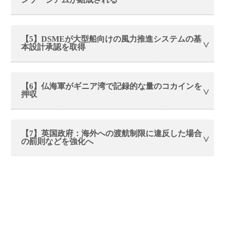
【5】DSMEが大型船向けの風力推進システムの基
本設計承認を取得
【6】仏海軍がギニア湾で記録的な量のコカインを
押収
【7】英国政府：海外への渡航制限に違反した場合
の罰則などを強化へ