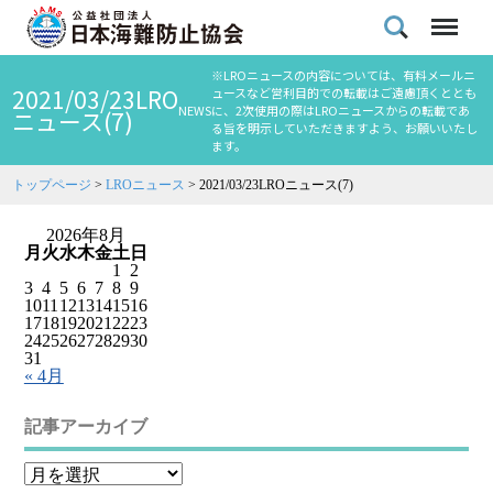
※LROニュースの内容については、有料メールニ
2021/03/23LRO
ュースなど営利目的での転載はご遠慮頂くととも
NEWS
に、2次使用の際はLROニュースからの転載であ
ニュース(7)
る旨を明示していただきますよう、お願いいたし
ます。
トップページ
>
LROニュース
>
2021/03/23LROニュース(7)
2026年8月
月
火
水
木
金
土
日
1
2
3
4
5
6
7
8
9
10
11
12
13
14
15
16
17
18
19
20
21
22
23
24
25
26
27
28
29
30
31
« 4月
記事アーカイブ