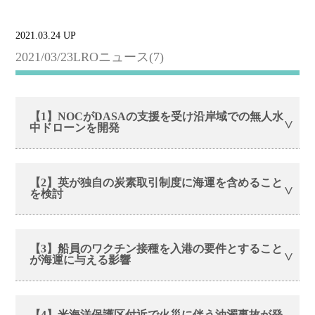
2021.03.24 UP
2021/03/23LROニュース(7)
【1】NOCがDASAの支援を受け沿岸域での無人水
中ドローンを開発
【2】英が独自の炭素取引制度に海運を含めること
を検討
【3】船員のワクチン接種を入港の要件とすること
が海運に与える影響
【4】米海洋保護区付近で火災に伴う油濁事故が発