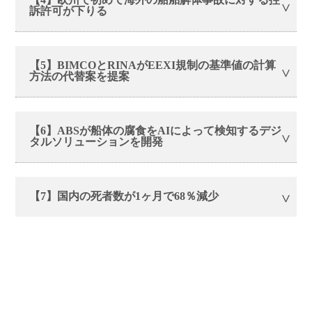
訴許可が下りる
【5】BIMCOとRINAがEEXI規制の基準値の計算
方法の代替案を提案
【6】ABSが船体の腐食をAIによって検知するデジ
タルソリューションを開発
【7】国内の死者数が1ヶ月で68％減少