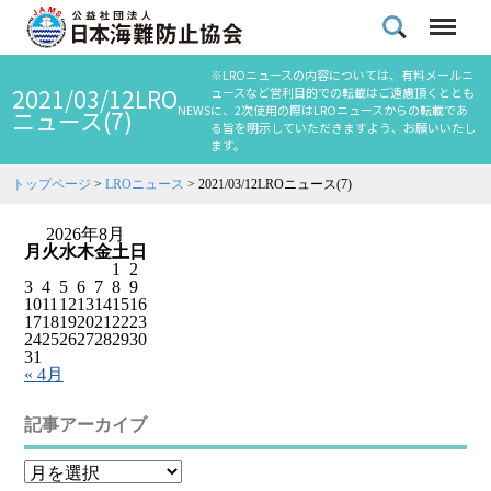
※LROニュースの内容については、有料メールニ
2021/03/12LRO
ュースなど営利目的での転載はご遠慮頂くととも
NEWS
に、2次使用の際はLROニュースからの転載であ
ニュース(7)
る旨を明示していただきますよう、お願いいたし
ます。
トップページ
>
LROニュース
>
2021/03/12LROニュース(7)
2026年8月
月
火
水
木
金
土
日
1
2
3
4
5
6
7
8
9
10
11
12
13
14
15
16
17
18
19
20
21
22
23
24
25
26
27
28
29
30
31
« 4月
記事アーカイブ