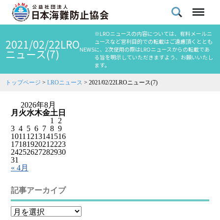
※LROニュースの内容については、有料メールニ
2021/02/22LRO
ュースなど営利目的での転載はご遠慮頂くととも
NEWS
に、2次使用の際はLROニュースからの転載であ
ニュース(7)
る旨を明示していただきますよう、お願いいたし
ます。
トップページ
>
LROニュース
>
2021/02/22LROニュース(7)
2026年8月
月
火
水
木
金
土
日
1
2
3
4
5
6
7
8
9
10
11
12
13
14
15
16
17
18
19
20
21
22
23
24
25
26
27
28
29
30
31
« 4月
記事アーカイブ