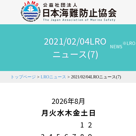
2021/02/04LRO
※LR
NEWS
ニュース(7)
トップページ
>
LROニュース
>
2021/02/04LROニュース(7)
2026年8月
月
火
水
木
金
土
日
1
2