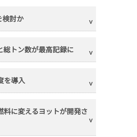
を検討か
量と総トン数が最高記録に
度を導入
て燃料に変えるヨットが開発さ