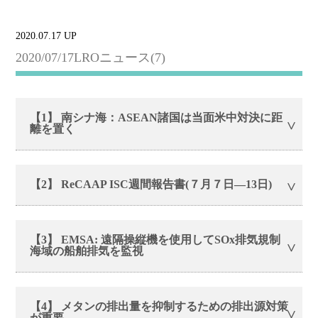
2020.07.17 UP
2020/07/17LROニュース(7)
【1】 南シナ海：ASEAN諸国は当面米中対決に距
離を置く
【2】 ReCAAP ISC週間報告書(７月７日―13日)
【3】 EMSA: 遠隔操縦機を使用してSOx排気規制
海域の船舶排気を監視
【4】 メタンの排出量を抑制するための排出源対策
が重要