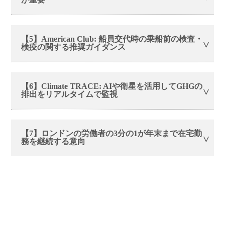
【5】American Club: 船員交代時の乗船前の検査・
検疫の関する推奨ガイダンス
【6】Climate TRACE: AIや衛星を活用してGHGの
排出をリアルタイムで監視
【7】ロンドンの労働者の3分の1が年末まで在宅勤
務を継続する意向