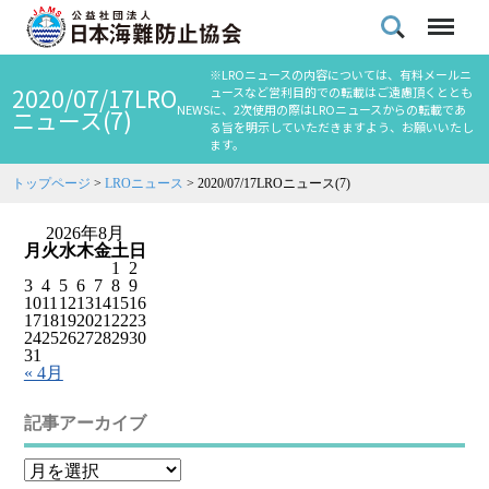
※LROニュースの内容については、有料メールニ
2020/07/17LRO
ュースなど営利目的での転載はご遠慮頂くととも
NEWS
に、2次使用の際はLROニュースからの転載であ
ニュース(7)
る旨を明示していただきますよう、お願いいたし
ます。
トップページ
>
LROニュース
>
2020/07/17LROニュース(7)
2026年8月
月
火
水
木
金
土
日
1
2
3
4
5
6
7
8
9
10
11
12
13
14
15
16
17
18
19
20
21
22
23
24
25
26
27
28
29
30
31
« 4月
記事アーカイブ