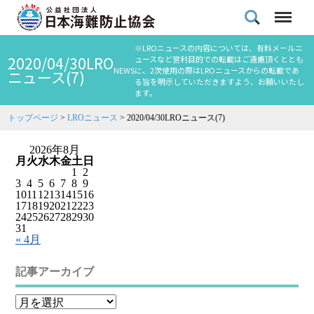
※LROニュースの内容については、有料メールニ
2020/04/30LRO
ュースなど営利目的での転載はご遠慮頂くととも
NEWS
に、2次使用の際はLROニュースからの転載であ
ニュース(7)
る旨を明示していただきますよう、お願いいたし
ます。
トップページ
>
LROニュース
>
2020/04/30LROニュース(7)
2026年8月
月
火
水
木
金
土
日
1
2
3
4
5
6
7
8
9
10
11
12
13
14
15
16
17
18
19
20
21
22
23
24
25
26
27
28
29
30
31
« 4月
記事アーカイブ