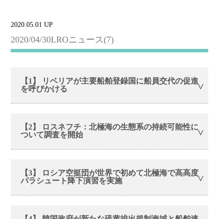
2020.05.01 UP
2020/04/30LROニュース(7)
【1】 リベリアが主要船舶登録国に船員交代の促進
を呼びかける
【2】 ロスネフチ：北極海の生態系の持続可能性に
ついて調査を開始
【3】 ロシア空挺団が世界で初めて北極海で高高度
パラシュート降下演習を実施
【4】 韓国政府が新たな硫黄排出規制海域と船舶速