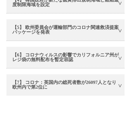
度制限海域を設定
【5】 欧州委員会が運輸部門のコロナ関連救済提案
パッケージを発表
【6】 コロナウィルスの影響でカリフォルニア州が
レジ袋の無料配布を暫定容認
【7】 コロナ：英国内の総死者数が26097人となり
欧州内で第2位に