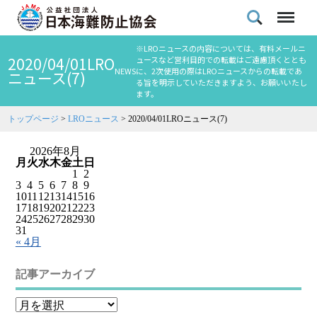
※LROニュースの内容については、有料メールニ
2020/04/01LRO
ュースなど営利目的での転載はご遠慮頂くととも
NEWS
に、2次使用の際はLROニュースからの転載であ
ニュース(7)
る旨を明示していただきますよう、お願いいたし
ます。
トップページ
>
LROニュース
>
2020/04/01LROニュース(7)
2026年8月
月
火
水
木
金
土
日
1
2
3
4
5
6
7
8
9
10
11
12
13
14
15
16
17
18
19
20
21
22
23
24
25
26
27
28
29
30
31
« 4月
記事アーカイブ