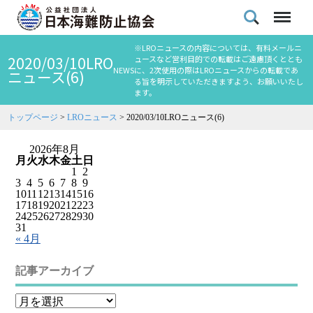
※LROニュースの内容については、有料メールニ
2020/03/10LRO
ュースなど営利目的での転載はご遠慮頂くととも
NEWS
に、2次使用の際はLROニュースからの転載であ
ニュース(6)
る旨を明示していただきますよう、お願いいたし
ます。
トップページ
>
LROニュース
>
2020/03/10LROニュース(6)
2026年8月
月
火
水
木
金
土
日
1
2
3
4
5
6
7
8
9
10
11
12
13
14
15
16
17
18
19
20
21
22
23
24
25
26
27
28
29
30
31
« 4月
記事アーカイブ