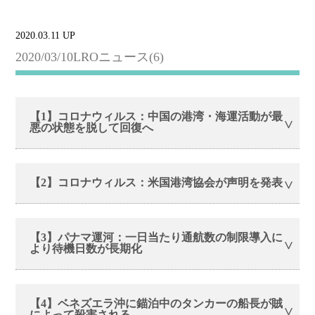
2020.03.11 UP
2020/03/10LROニュース(6)
【1】コロナウィルス：中国の港湾・海運活動が最
悪の状態を脱して回復へ
【2】コロナウィルス：米国港湾協会が声明を発表
【3】パナマ運河：一日当たり通航数の制限導入に
より待機日数が長期化
【4】ベネズエラ沖に錨泊中のタンカーの船長が賊
によって殺害される