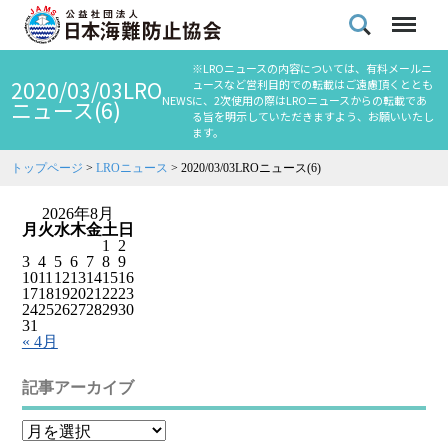
※LROニュースの内容については、有料メールニ
2020/03/03LRO
ュースなど営利目的での転載はご遠慮頂くととも
NEWS
に、2次使用の際はLROニュースからの転載であ
ニュース(6)
る旨を明示していただきますよう、お願いいたし
ます。
トップページ
>
LROニュース
>
2020/03/03LROニュース(6)
2026年8月
月
火
水
木
金
土
日
1
2
3
4
5
6
7
8
9
10
11
12
13
14
15
16
17
18
19
20
21
22
23
24
25
26
27
28
29
30
31
« 4月
記事アーカイブ