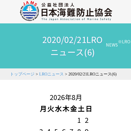
2020/02/21LRO
※LR
NEWS
ニュース(6)
トップページ
>
LROニュース
>
2020/02/21LROニュース(6)
2026年8月
月
火
水
木
金
土
日
1
2