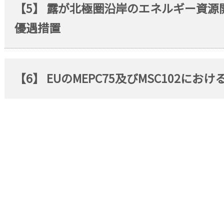
【5】 露が北極圏沿岸のエネルギー資
優遇措置
【6】 EUのMEPC75及びMSC102にお