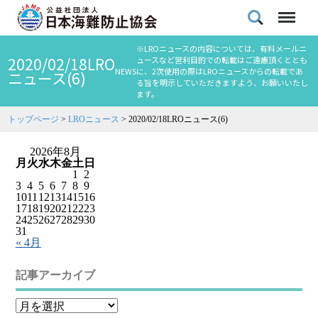
※LROニュースの内容については、有料メールニ
2020/02/18LRO
ュースなど営利目的での転載はご遠慮頂くととも
NEWS
に、2次使用の際はLROニュースからの転載であ
ニュース(6)
る旨を明示していただきますよう、お願いいたし
ます。
トップページ
>
LROニュース
>
2020/02/18LROニュース(6)
2026年8月
月
火
水
木
金
土
日
1
2
3
4
5
6
7
8
9
10
11
12
13
14
15
16
17
18
19
20
21
22
23
24
25
26
27
28
29
30
31
« 4月
記事アーカイブ