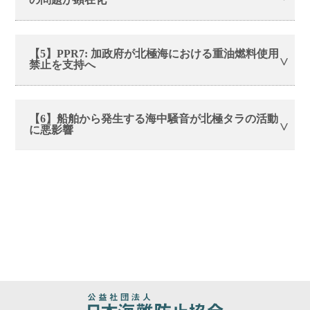
【5】PPR7: 加政府が北極海における重油燃料使用
禁止を支持へ
【6】船舶から発生する海中騒音が北極タラの活動
に悪影響