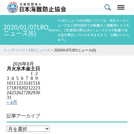
※LROニュースの内容については、有料メールニ
2020/01/07LRO
ュースなど営利目的での転載はご遠慮頂くととも
NEWS
に、2次使用の際はLROニュースからの転載であ
ニュース(6)
る旨を明示していただきますよう、お願いいたし
ます。
トップページ
>
LROニュース
>
2020/01/07LROニュース(6)
2026年8月
月
火
水
木
金
土
日
1
2
3
4
5
6
7
8
9
10
11
12
13
14
15
16
17
18
19
20
21
22
23
24
25
26
27
28
29
30
31
« 4月
記事アーカイブ