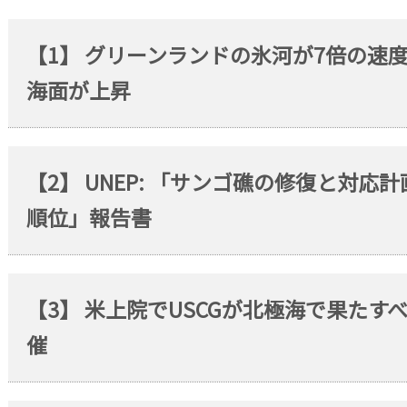
【1】 グリーンランドの氷河が7倍の速
海面が上昇
【2】 UNEP: 「サンゴ礁の修復と対
順位」報告書
【3】 米上院でUSCGが北極海で果た
催