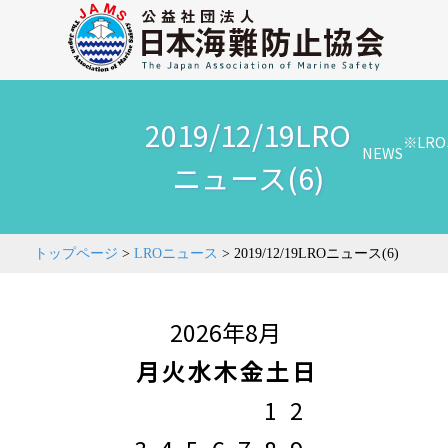
2019/12/19LRO
※LR
NEWS
ニュース(6)
トップページ
>
LROニュース
>
2019/12/19LROニュース(6)
2026年8月
月
火
水
木
金
土
日
1
2