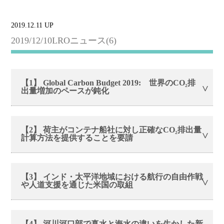
2019.12.11 UP
2019/12/10LROニュース(6)
【1】 Global Carbon Budget 2019: 世界のCO₂排
出量増加のペースが鈍化
【2】 荷主がコンテナ船社に対し正確なCO₂排出量
計算方法を提供することを要請
【3】 インド・太平洋地域における航行の自由作戦
や人道支援を通じた米国の取組
【4】 河川河口部で真水と海水の違いを生かした新