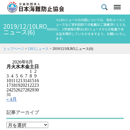
※LROニュースの内容については、有料メールニ
2019/12/10LRO
ュースなど営利目的での転載はご遠慮頂くととも
NEWS
に、2次使用の際はLROニュースからの転載であ
ニュース(6)
る旨を明示していただきますよう、お願いいたし
ます。
トップページ
>
LROニュース
>
2019/12/10LROニュース(6)
2026年8月
月
火
水
木
金
土
日
1
2
3
4
5
6
7
8
9
10
11
12
13
14
15
16
17
18
19
20
21
22
23
24
25
26
27
28
29
30
31
« 4月
記事アーカイブ