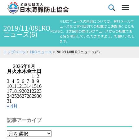
※LROニュースの内容については、有料メールニ
2019/11/08LRO
ュースなど営利目的での転載はご遠慮頂くととも
NEWS
に、2次使用の際はLROニュースからの転載であ
ニュース(6)
る旨を明示していただきますよう、お願いいたし
ます。
トップページ
>
LROニュース
>
2019/11/08LROニュース(6)
2026年8月
月
火
水
木
金
土
日
1
2
3
4
5
6
7
8
9
10
11
12
13
14
15
16
17
18
19
20
21
22
23
24
25
26
27
28
29
30
31
« 4月
記事アーカイブ