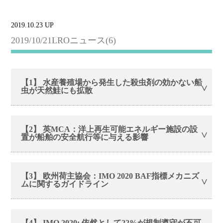
2019.10.23 UP
2019/10/21LROニュース(6)
【1】 水産養殖場から発生した殺虫剤の効かない船
虫が天然鮭にも拡散
【2】 英MCA：洋上再生可能エネルギー施設の設
置が船舶の安全航行等に与える影響
【3】 欧州荷主協会：IMO 2020 BAF指標メカニズ
ムに関するガイドライン
【4】 IMO 2020: 依然として22%が規制遵守が不可