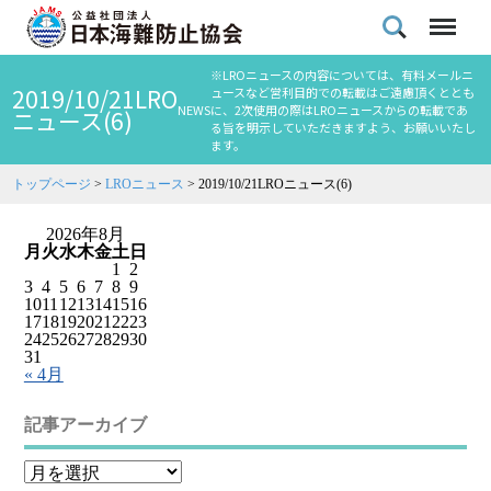
※LROニュースの内容については、有料メールニ
2019/10/21LRO
ュースなど営利目的での転載はご遠慮頂くととも
NEWS
に、2次使用の際はLROニュースからの転載であ
ニュース(6)
る旨を明示していただきますよう、お願いいたし
ます。
トップページ
>
LROニュース
>
2019/10/21LROニュース(6)
2026年8月
月
火
水
木
金
土
日
1
2
3
4
5
6
7
8
9
10
11
12
13
14
15
16
17
18
19
20
21
22
23
24
25
26
27
28
29
30
31
« 4月
記事アーカイブ