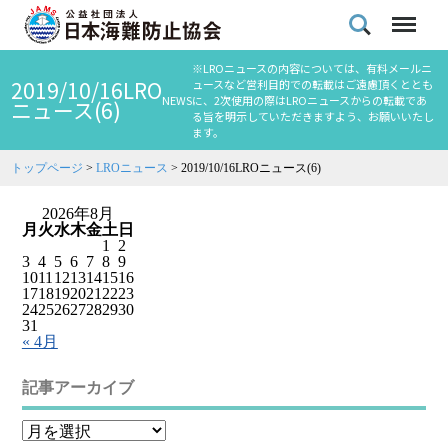
※LROニュースの内容については、有料メールニ
2019/10/16LRO
ュースなど営利目的での転載はご遠慮頂くととも
NEWS
に、2次使用の際はLROニュースからの転載であ
ニュース(6)
る旨を明示していただきますよう、お願いいたし
ます。
トップページ
>
LROニュース
>
2019/10/16LROニュース(6)
2026年8月
月
火
水
木
金
土
日
1
2
3
4
5
6
7
8
9
10
11
12
13
14
15
16
17
18
19
20
21
22
23
24
25
26
27
28
29
30
31
« 4月
記事アーカイブ