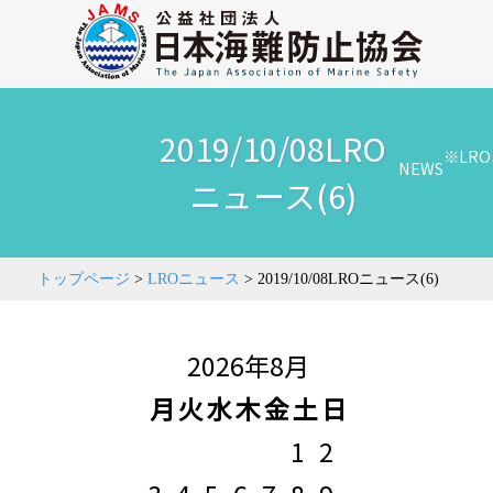
2019/10/08LRO
※LR
NEWS
ニュース(6)
トップページ
>
LROニュース
>
2019/10/08LROニュース(6)
2026年8月
月
火
水
木
金
土
日
1
2