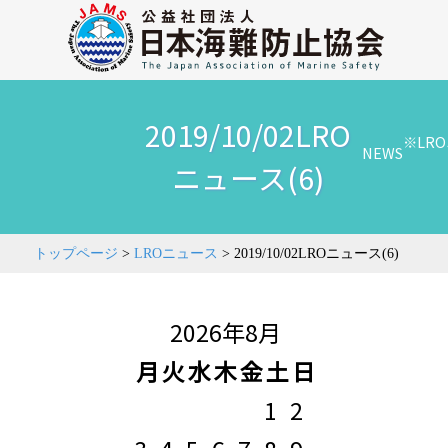
2019/10/02LRO
※LR
NEWS
ニュース(6)
トップページ
>
LROニュース
>
2019/10/02LROニュース(6)
2026年8月
月
火
水
木
金
土
日
1
2