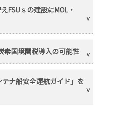
えFSUｓの建設にMOL・
の炭素国境関税導入の可能性
ンテナ船安全運航ガイド」を