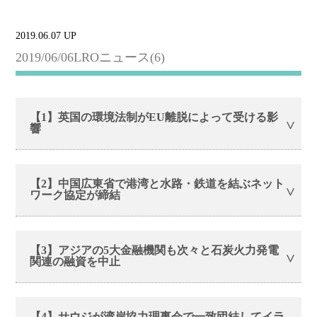
2019.06.07 UP
2019/06/06LROニュース(6)
【1】英国の環境法制がEU離脱によって受ける影
響
【2】中国広東省で港湾と水路・鉄道を結ぶネット
ワーク協定が締結
【3】アジアの5大金融機関も次々と石炭火力発電
関連の融資を中止
【4】サウジが湾岸協力理事会で一致団結してイラ