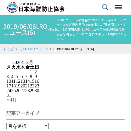
※LROニュースの内容については、有料メールニ
2019/06/06LRO
ュースなど営利目的での転載はご遠慮頂くととも
NEWS
に、2次使用の際はLROニュースからの転載であ
ニュース(6)
る旨を明示していただきますよう、お願いいたし
ます。
トップページ
>
LROニュース
>
2019/06/06LROニュース(6)
2026年8月
月
火
水
木
金
土
日
1
2
3
4
5
6
7
8
9
10
11
12
13
14
15
16
17
18
19
20
21
22
23
24
25
26
27
28
29
30
31
« 4月
記事アーカイブ