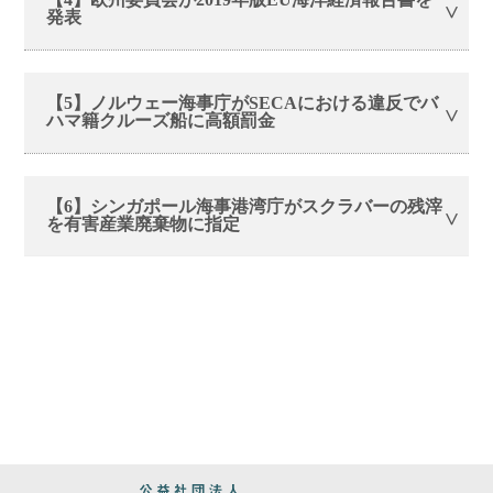
発表
【5】ノルウェー海事庁がSECAにおける違反でバ
ハマ籍クルーズ船に高額罰金
【6】シンガポール海事港湾庁がスクラバーの残滓
を有害産業廃棄物に指定