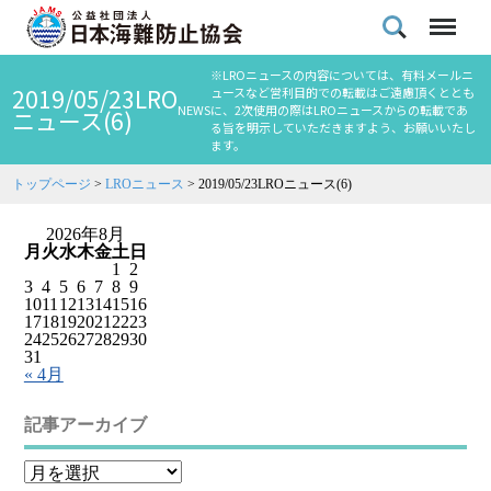
※LROニュースの内容については、有料メールニ
2019/05/23LRO
ュースなど営利目的での転載はご遠慮頂くととも
NEWS
に、2次使用の際はLROニュースからの転載であ
ニュース(6)
る旨を明示していただきますよう、お願いいたし
ます。
トップページ
>
LROニュース
>
2019/05/23LROニュース(6)
2026年8月
月
火
水
木
金
土
日
1
2
3
4
5
6
7
8
9
10
11
12
13
14
15
16
17
18
19
20
21
22
23
24
25
26
27
28
29
30
31
« 4月
記事アーカイブ