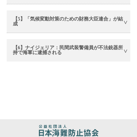
【5】「気候変動対策のための財務大臣連合」が結
成
【6】ナイジェリア：民間武装警備員が不法銃器所
持で海軍に逮捕される