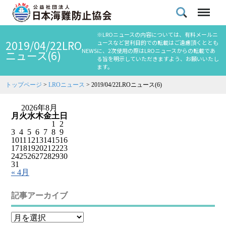
※LROニュースの内容については、有料メールニ
2019/04/22LRO
ュースなど営利目的での転載はご遠慮頂くととも
NEWS
に、2次使用の際はLROニュースからの転載であ
ニュース(6)
る旨を明示していただきますよう、お願いいたし
ます。
トップページ
>
LROニュース
>
2019/04/22LROニュース(6)
2026年8月
月
火
水
木
金
土
日
1
2
3
4
5
6
7
8
9
10
11
12
13
14
15
16
17
18
19
20
21
22
23
24
25
26
27
28
29
30
31
« 4月
記事アーカイブ