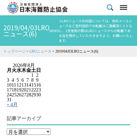
※LROニュースの内容については、有料メールニ
2019/04/03LRO
ュースなど営利目的での転載はご遠慮頂くととも
NEWS
に、2次使用の際はLROニュースからの転載であ
ニュース(6)
る旨を明示していただきますよう、お願いいたし
ます。
トップページ
>
LROニュース
>
2019/04/03LROニュース(6)
2026年8月
月
火
水
木
金
土
日
1
2
3
4
5
6
7
8
9
10
11
12
13
14
15
16
17
18
19
20
21
22
23
24
25
26
27
28
29
30
31
« 4月
記事アーカイブ