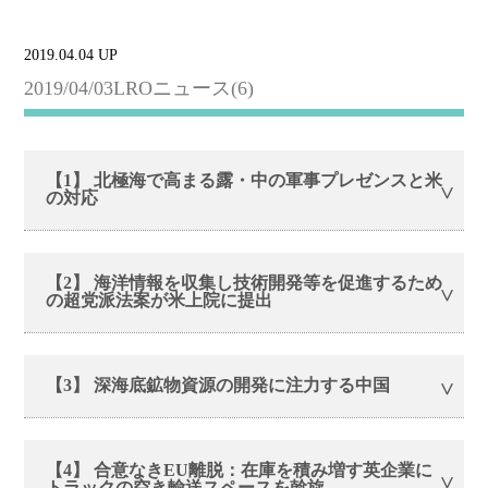
2019.04.04 UP
2019/04/03LROニュース(6)
【1】 北極海で高まる露・中の軍事プレゼンスと米
の対応
【2】 海洋情報を収集し技術開発等を促進するため
の超党派法案が米上院に提出
【3】 深海底鉱物資源の開発に注力する中国
【4】 合意なきEU離脱：在庫を積み増す英企業に
トラックの空き輸送スペースを斡旋