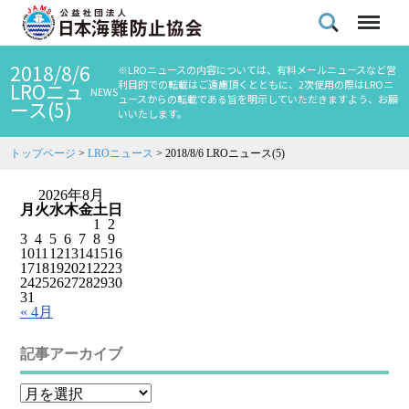
2018/8/6
※LROニュースの内容については、有料メールニュースなど営
利目的での転載はご遠慮頂くとともに、2次使用の際はLROニ
LROニュ
NEWS
ュースからの転載である旨を明示していただきますよう、お願
ース(5)
いいたします。
トップページ
>
LROニュース
>
2018/8/6 LROニュース(5)
2026年8月
月
火
水
木
金
土
日
1
2
3
4
5
6
7
8
9
10
11
12
13
14
15
16
17
18
19
20
21
22
23
24
25
26
27
28
29
30
31
« 4月
記事アーカイブ