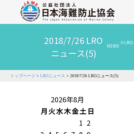
2018/7/26 LRO
※LR
NEWS
ニュース(5)
トップページ
>
LROニュース
>
2018/7/26 LROニュース(5)
2026年8月
月
火
水
木
金
土
日
1
2