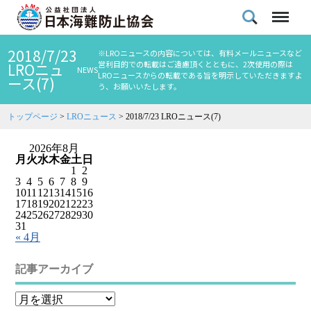
2018/7/23
※LROニュースの内容については、有料メールニュースなど
営利目的での転載はご遠慮頂くとともに、2次使用の際は
LROニュ
NEWS
LROニュースからの転載である旨を明示していただきますよ
ース(7)
う、お願いいたします。
トップページ
>
LROニュース
>
2018/7/23 LROニュース(7)
2026年8月
月
火
水
木
金
土
日
1
2
3
4
5
6
7
8
9
10
11
12
13
14
15
16
17
18
19
20
21
22
23
24
25
26
27
28
29
30
31
« 4月
記事アーカイブ