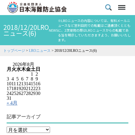
※LROニュースの内容については、有料メールニ
2018/12/20LRO
ュースなど営利目的での転載はご遠慮頂くととも
NEWS
に、2次使用の際はLROニュースからの転載であ
ニュース(6)
る旨を明示していただきますよう、お願いいたし
ます。
トップページ
>
LROニュース
>
2018/12/20LROニュース(6)
2026年8月
月
火
水
木
金
土
日
1
2
3
4
5
6
7
8
9
10
11
12
13
14
15
16
17
18
19
20
21
22
23
24
25
26
27
28
29
30
31
« 4月
記事アーカイブ