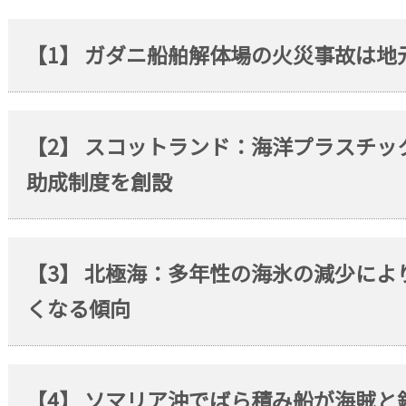
【1】 ガダニ船舶解体場の火災事故は地
【2】 スコットランド：海洋プラスチ
助成制度を創設
【3】 北極海：多年性の海氷の減少に
くなる傾向
【4】 ソマリア沖でばら積み船が海賊と