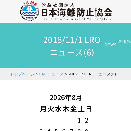
2018/11/1 LRO
※LR
NEWS
ニュース(6)
トップページ
>
LROニュース
>
2018/11/1 LROニュース(6)
2026年8月
月
火
水
木
金
土
日
1
2