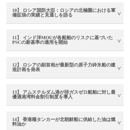
10】 ロシア国防大臣：ロシアの北極圏における軍
備拡張の実績と見通しを語る
11】 インド洋MOUが各船舶のリスクに基づいた
PSCの新基準の適用を開始
12】 ロシアの副首相が最新型の原子力砕氷船の建
造計画を発表
13】 アムステルダム港が排ガスゼロ船舶に対し最
優遇港湾料金割引制度を導入
14】 香港籍タンカーが北朝鮮船に供給した油は燃
料油か