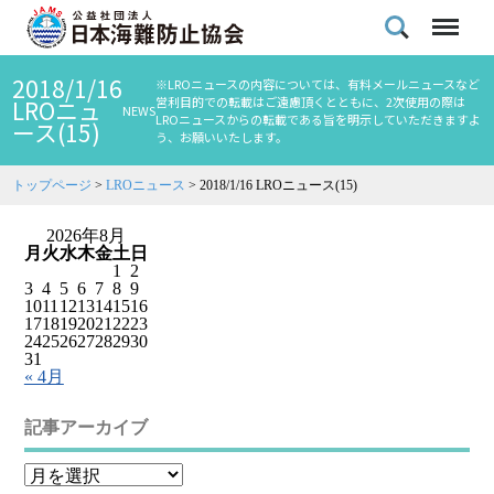
2018/1/16
※LROニュースの内容については、有料メールニュースなど
営利目的での転載はご遠慮頂くとともに、2次使用の際は
LROニュ
NEWS
LROニュースからの転載である旨を明示していただきますよ
ース(15)
う、お願いいたします。
トップページ
>
LROニュース
>
2018/1/16 LROニュース(15)
2026年8月
月
火
水
木
金
土
日
1
2
3
4
5
6
7
8
9
10
11
12
13
14
15
16
17
18
19
20
21
22
23
24
25
26
27
28
29
30
31
« 4月
記事アーカイブ