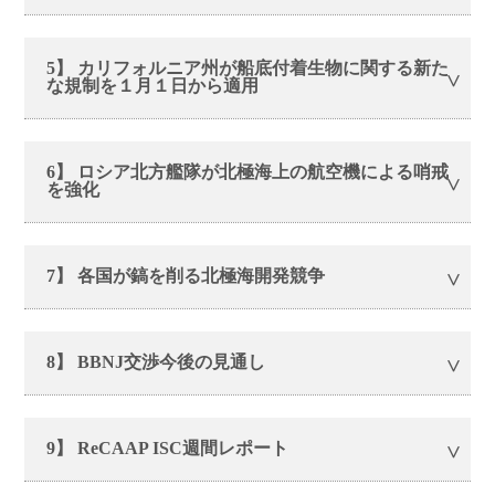
5】 カリフォルニア州が船底付着生物に関する新た
な規制を１月１日から適用
6】 ロシア北方艦隊が北極海上の航空機による哨戒
を強化
7】 各国が鎬を削る北極海開発競争
8】 BBNJ交渉今後の見通し
9】 ReCAAP ISC週間レポート