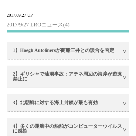
2017.09.27 UP
2017/9/27 LROニュース(4)
1】Hoegh Autolinersが商船三井との談合を否定
2】ギリシャで油濁事故：アテネ周辺の海岸が遊泳
禁止に
3】北朝鮮に対する海上封鎖が最も有効
4】多くの運航中の船舶がコンピューターウイルス
に感染