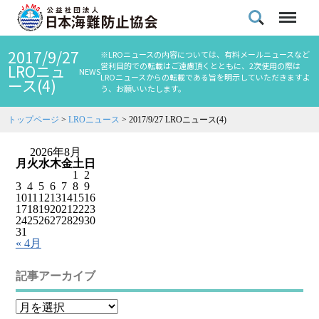
2017/9/27
※LROニュースの内容については、有料メールニュースなど
営利目的での転載はご遠慮頂くとともに、2次使用の際は
LROニュ
NEWS
LROニュースからの転載である旨を明示していただきますよ
ース(4)
う、お願いいたします。
トップページ
>
LROニュース
>
2017/9/27 LROニュース(4)
2026年8月
月
火
水
木
金
土
日
1
2
3
4
5
6
7
8
9
10
11
12
13
14
15
16
17
18
19
20
21
22
23
24
25
26
27
28
29
30
31
« 4月
記事アーカイブ