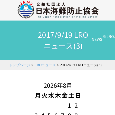
2017/9/19 LRO
※LR
NEWS
ニュース(3)
トップページ
>
LROニュース
>
2017/9/19 LROニュース(3)
2026年8月
月
火
水
木
金
土
日
1
2