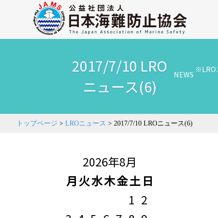
2017/7/10 LRO
※LR
NEWS
ニュース(6)
トップページ
>
LROニュース
>
2017/7/10 LROニュース(6)
2026年8月
月
火
水
木
金
土
日
1
2