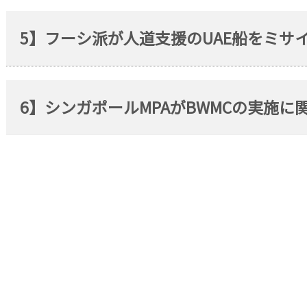
5】フーシ派が人道支援のUAE船をミサ
6】シンガポールMPAがBWMCの実施に