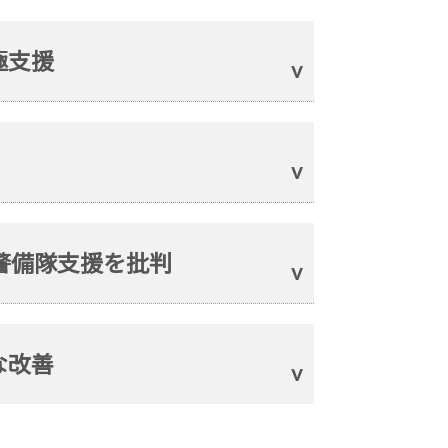
極支援
警備隊支援を批判
な改善