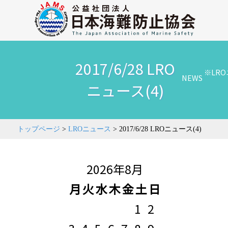
2017/6/28 LRO
※LR
NEWS
ニュース(4)
トップページ
>
LROニュース
>
2017/6/28 LROニュース(4)
2026年8月
月
火
水
木
金
土
日
1
2