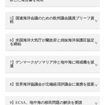
5】国連海洋会議のための欧州議会議員ブリーフ資
料
6】米国海洋大気庁が蘭政府と姉妹海洋保護区協定
を締結
7】デンマークがソマリア沖と地中海に哨戒機を派
遣
8】世界海洋協議会が北極経済評議会に連携を提案
9】ECSA、地中海の移民問題の解決を要請