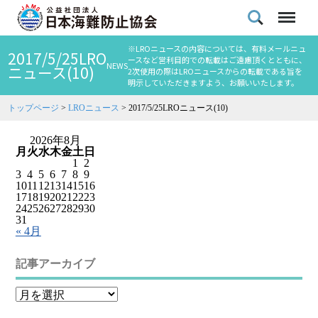
※LROニュースの内容については、有料メールニュ
2017/5/25LRO
ースなど営利目的での転載はご遠慮頂くとともに、
NEWS
ニュース(10)
2次使用の際はLROニュースからの転載である旨を
明示していただきますよう、お願いいたします。
トップページ
>
LROニュース
>
2017/5/25LROニュース(10)
2026年8月
月
火
水
木
金
土
日
1
2
3
4
5
6
7
8
9
10
11
12
13
14
15
16
17
18
19
20
21
22
23
24
25
26
27
28
29
30
31
« 4月
記事アーカイブ