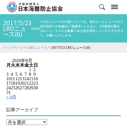
2017/5/23
※LROニュースの内容については、有料メールニュースなど
営利目的での転載はご遠慮頂くとともに、2次使用の際は
LROニュ
NEWS
LROニュースからの転載である旨を明示していただきますよ
ース(6)
う、お願いいたします。
トップページ
>
LROニュース
>
2017/5/23 LROニュース(6)
2026年8月
月
火
水
木
金
土
日
1
2
3
4
5
6
7
8
9
10
11
12
13
14
15
16
17
18
19
20
21
22
23
24
25
26
27
28
29
30
31
« 4月
記事アーカイブ