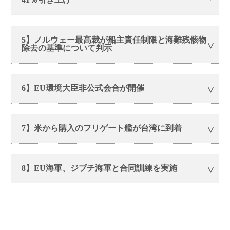
5】ノルウェー最高裁が船主責任制限と海難残骸物
除去の基準について判示
6】EU環境大臣非公式会合が開催
7】米から購入のフリゲート艦が台湾に到着
8】EU海軍、ジブチ海軍と合同訓練を実施