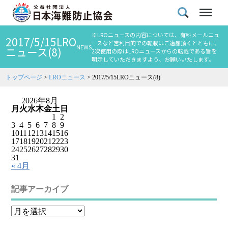
※LROニュースの内容については、有料メールニュ
2017/5/15LRO
ースなど営利目的での転載はご遠慮頂くとともに、
NEWS
ニュース(8)
2次使用の際はLROニュースからの転載である旨を
明示していただきますよう、お願いいたします。
トップページ
>
LROニュース
>
2017/5/15LROニュース(8)
2026年8月
月
火
水
木
金
土
日
1
2
3
4
5
6
7
8
9
10
11
12
13
14
15
16
17
18
19
20
21
22
23
24
25
26
27
28
29
30
31
« 4月
記事アーカイブ