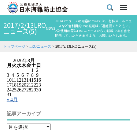
※LROニュースの内容については、有料メールニュ
2017/2/13LRO
ースなど営利目的での転載はご遠慮頂くとともに、
NEWS
ニュース(5)
2次使用の際はLROニュースからの転載である旨を
明示していただきますよう、お願いいたします。
トップページ
>
LROニュース
>
2017/2/13LROニュース(5)
2026年8月
月
火
水
木
金
土
日
1
2
3
4
5
6
7
8
9
10
11
12
13
14
15
16
17
18
19
20
21
22
23
24
25
26
27
28
29
30
31
« 4月
記事アーカイブ