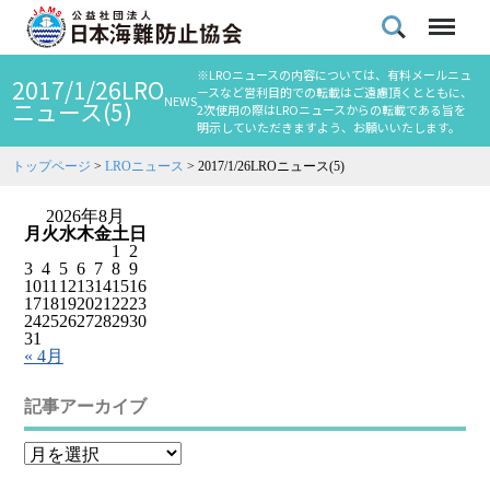
※LROニュースの内容については、有料メールニュ
2017/1/26LRO
ースなど営利目的での転載はご遠慮頂くとともに、
NEWS
ニュース(5)
2次使用の際はLROニュースからの転載である旨を
明示していただきますよう、お願いいたします。
トップページ
>
LROニュース
>
2017/1/26LROニュース(5)
2026年8月
月
火
水
木
金
土
日
1
2
3
4
5
6
7
8
9
10
11
12
13
14
15
16
17
18
19
20
21
22
23
24
25
26
27
28
29
30
31
« 4月
記事アーカイブ